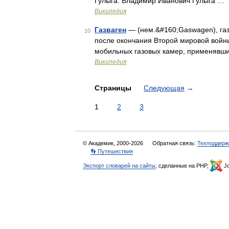
Гулыга. Владимир Иванович Гулыга …
Википедия
Газваген
— (нем.&#160;Gaswagen), газ
10
после окончания Второй мировой войн
мобильных газовых камер, применявши
Википедия
Страницы
Следующая
→
1
2
3
© Академик, 2000-2026
Обратная связь:
Техподдерж
👣 Путешествия
Экспорт словарей на сайты
, сделанные на PHP,
Jo