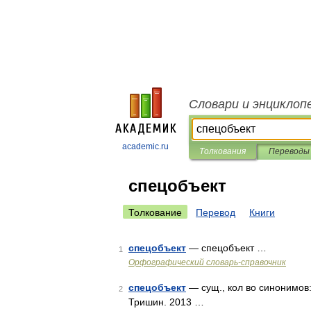
Словари и энциклоп
academic.ru
Толкования
Переводы
спецобъект
Толкование
Перевод
Книги
спецобъект
— спецобъект …
1
Орфографический словарь-справочник
спецобъект
— сущ., кол во синонимов: 
2
Тришин. 2013 …