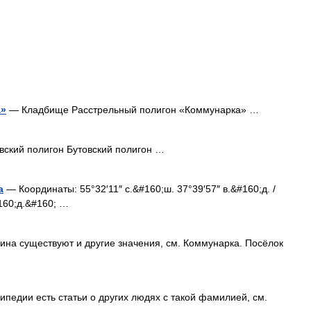
а»
— Кладбище Расстрельный полигон «Коммунарка» …
ский полигон Бутовский полигон …
а
— Координаты: 55°32′11″ с.&#160;ш. 37°39′57″ в.&#160;д. /
160;д.&#160; …
ина существуют и другие значения, см. Коммунарка. Посёлок
педии есть статьи о других людях с такой фамилией, см.