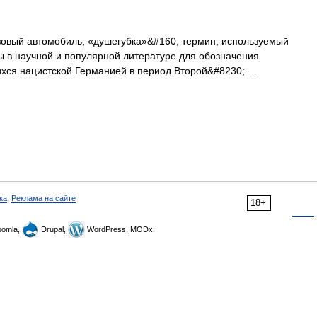
овый автомобиль, «душегубка»&#160; термин, используемый
ы в научной и популярной литературе для обозначения
хся нацистской Германией в период Второй&#8230; …
ка
,
Реклама на сайте
18+
omla,
Drupal,
WordPress, MODx.