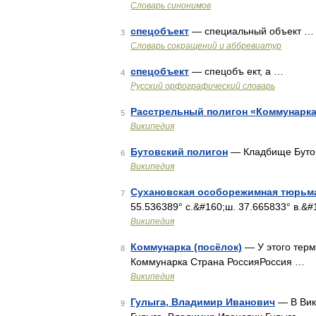
Словарь синонимов
спецобъект
— специальный объект …
3
Словарь сокращений и аббревиатур
спецобъект
— спецобъ ект, а …
4
Русский орфографический словарь
Расстрельный полигон «Коммунарк
5
Википедия
Бутовский полигон
— Кладбище Бутов
6
Википедия
Сухановская особорежимная тюрьм
7
55.536389° с.&#160;ш. 37.665833° в.&#
Википедия
Коммунарка (посёлок)
— У этого терм
8
Коммунарка Страна РоссияРоссия …
Википедия
Гулыга, Владимир Иванович
— В Вики
9