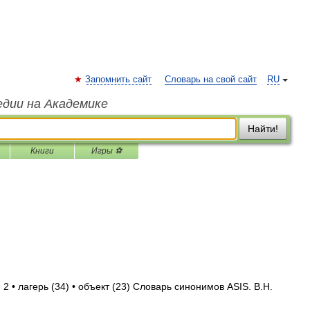
Запомнить сайт
Словарь на свой сайт
RU
едии на Академике
Найти!
Книги
Игры ⚽
2 • лагерь (34) • объект (23) Словарь синонимов ASIS. В.Н.